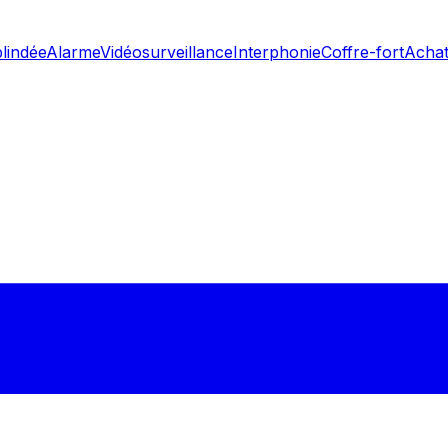
blindée
Alarme
Vidéosurveillance
Interphonie
Coffre-fort
Achat