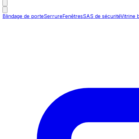
Blindage de porte
Serrure
Fenêtres
SAS de sécurité
Vitrine 