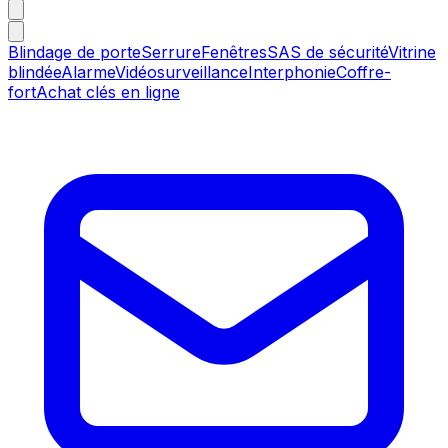
Blindage de porte
Serrure
Fenêtres
SAS de sécurité
Vitrine
blindée
Alarme
Vidéosurveillance
Interphonie
Coffre-
fort
Achat clés en ligne