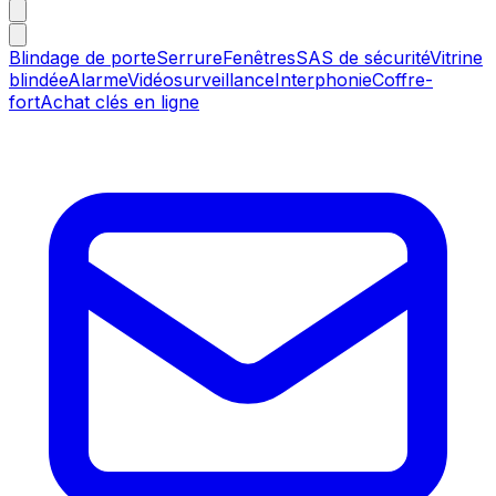
Blindage de porte
Serrure
Fenêtres
SAS de sécurité
Vitrine
blindée
Alarme
Vidéosurveillance
Interphonie
Coffre-
fort
Achat clés en ligne