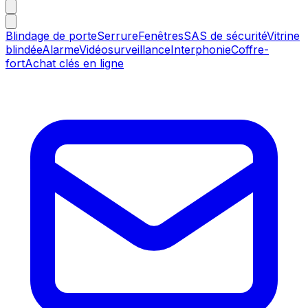
Blindage de porte
Serrure
Fenêtres
SAS de sécurité
Vitrine
blindée
Alarme
Vidéosurveillance
Interphonie
Coffre-
fort
Achat clés en ligne