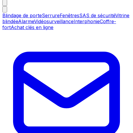
Blindage de porte
Serrure
Fenêtres
SAS de sécurité
Vitrine
blindée
Alarme
Vidéosurveillance
Interphonie
Coffre-
fort
Achat clés en ligne