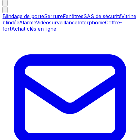
Blindage de porte
Serrure
Fenêtres
SAS de sécurité
Vitrine
blindée
Alarme
Vidéosurveillance
Interphonie
Coffre-
fort
Achat clés en ligne