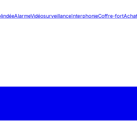
blindée
Alarme
Vidéosurveillance
Interphonie
Coffre-fort
Achat