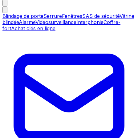
Blindage de porte
Serrure
Fenêtres
SAS de sécurité
Vitrine
blindée
Alarme
Vidéosurveillance
Interphonie
Coffre-
fort
Achat clés en ligne