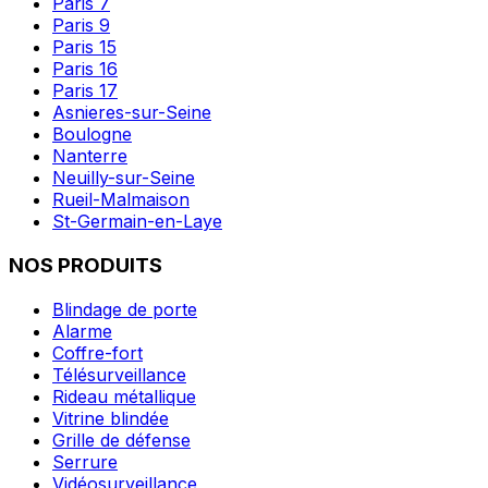
Paris 7
Paris 9
Paris 15
Paris 16
Paris 17
Asnieres-sur-Seine
Boulogne
Nanterre
Neuilly-sur-Seine
Rueil-Malmaison
St-Germain-en-Laye
NOS PRODUITS
Blindage de porte
Alarme
Coffre-fort
Télésurveillance
Rideau métallique
Vitrine blindée
Grille de défense
Serrure
Vidéosurveillance