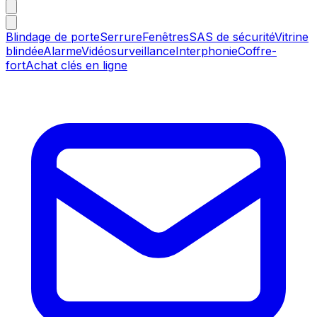
Blindage de porte
Serrure
Fenêtres
SAS de sécurité
Vitrine
blindée
Alarme
Vidéosurveillance
Interphonie
Coffre-
fort
Achat clés en ligne