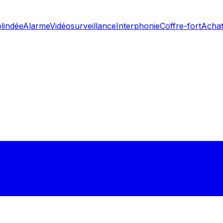
blindée
Alarme
Vidéosurveillance
Interphonie
Coffre-fort
Achat