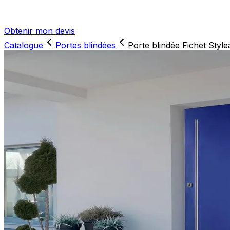
Obtenir mon devis
Catalogue
Portes blindées
Porte blindée Fichet Style