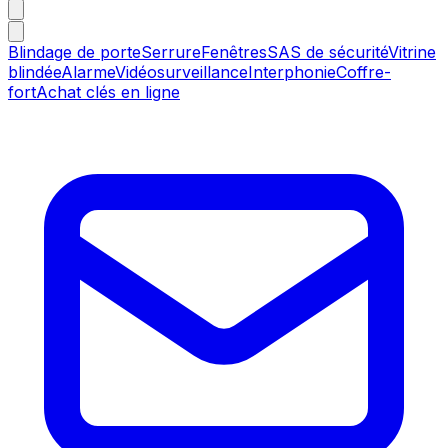
Blindage de porte
Serrure
Fenêtres
SAS de sécurité
Vitrine
blindée
Alarme
Vidéosurveillance
Interphonie
Coffre-
fort
Achat clés en ligne