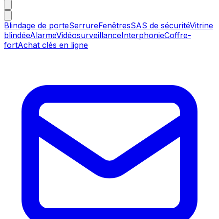
Blindage de porte
Serrure
Fenêtres
SAS de sécurité
Vitrine
blindée
Alarme
Vidéosurveillance
Interphonie
Coffre-
fort
Achat clés en ligne