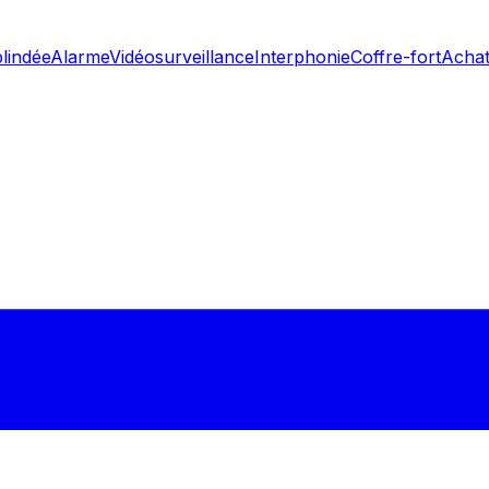
blindée
Alarme
Vidéosurveillance
Interphonie
Coffre-fort
Achat