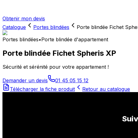
Obtenir mon devis
Catalogue
Portes blindées
Porte blindée Fichet Sphe
Portes blindées
•
Porte blindée d'appartement
Porte blindée Fichet Spheris XP
Sécurité et sérénité pour votre appartement !
Demander un devis
01 45 05 15 12
Télécharger la fiche produit
Retour au catalogue
Suiv