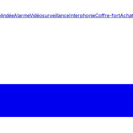
blindée
Alarme
Vidéosurveillance
Interphonie
Coffre-fort
Achat