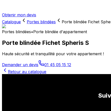
Obtenir mon devis
Catalogue
Portes blindées
Porte blindée Fichet Sphe
Portes blindées
•
Porte blindée d'appartement
Porte blindée Fichet Spheris S
Haute sécurité et tranquillité pour votre appartement !
Demander un devis
01 45 05 15 12
Retour au catalogue
Suiv