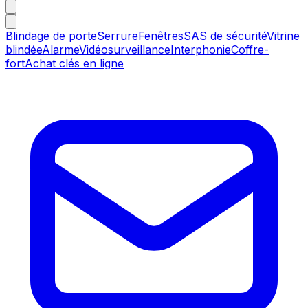
Blindage de porte
Serrure
Fenêtres
SAS de sécurité
Vitrine
blindée
Alarme
Vidéosurveillance
Interphonie
Coffre-
fort
Achat clés en ligne