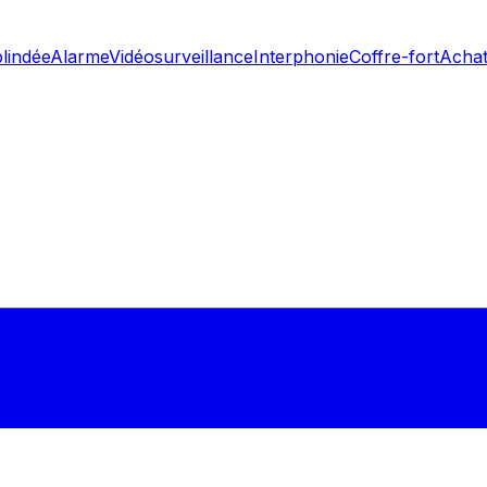
blindée
Alarme
Vidéosurveillance
Interphonie
Coffre-fort
Achat