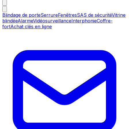
Blindage de porte
Serrure
Fenêtres
SAS de sécurité
Vitrine
blindée
Alarme
Vidéosurveillance
Interphonie
Coffre-
fort
Achat clés en ligne