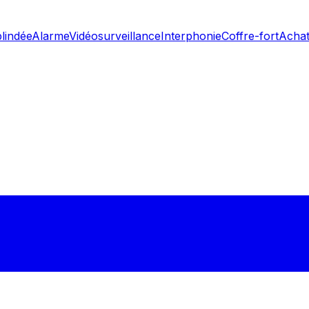
blindée
Alarme
Vidéosurveillance
Interphonie
Coffre-fort
Achat