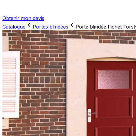
Obtenir mon devis
Catalogue
Portes blindées
Porte blindée Fichet Forst