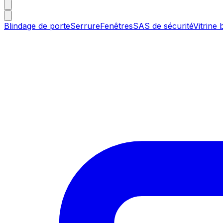
Blindage de porte
Serrure
Fenêtres
SAS de sécurité
Vitrine 