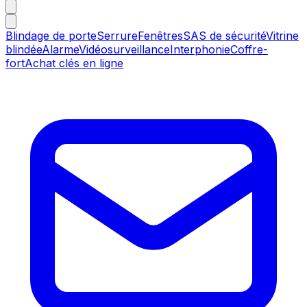
Blindage de porte
Serrure
Fenêtres
SAS de sécurité
Vitrine
blindée
Alarme
Vidéosurveillance
Interphonie
Coffre-
fort
Achat clés en ligne