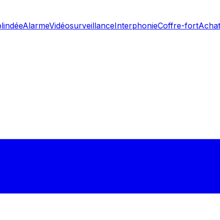
blindée
Alarme
Vidéosurveillance
Interphonie
Coffre-fort
Achat