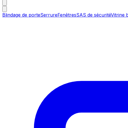
Blindage de porte
Serrure
Fenêtres
SAS de sécurité
Vitrine 