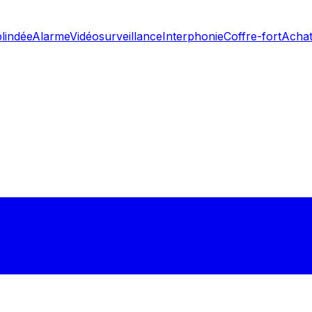
blindée
Alarme
Vidéosurveillance
Interphonie
Coffre-fort
Achat