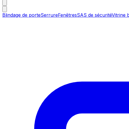
Blindage de porte
Serrure
Fenêtres
SAS de sécurité
Vitrine 