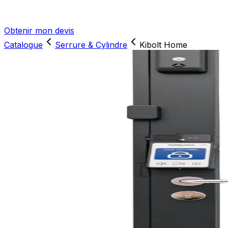
Obtenir mon devis
Catalogue
Serrure & Cylindre
Kibolt Home