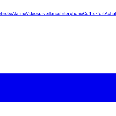
blindée
Alarme
Vidéosurveillance
Interphonie
Coffre-fort
Achat