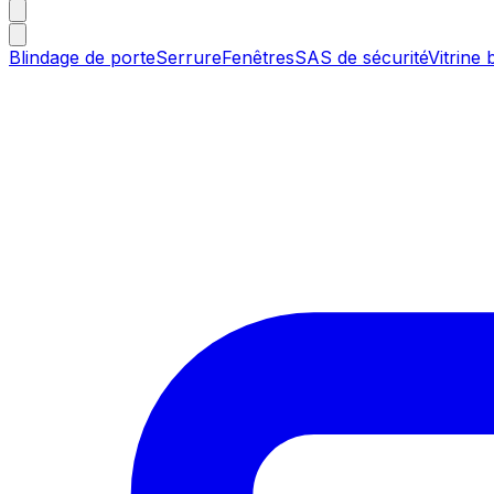
Blindage de porte
Serrure
Fenêtres
SAS de sécurité
Vitrine 