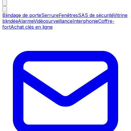
Blindage de porte
Serrure
Fenêtres
SAS de sécurité
Vitrine
blindée
Alarme
Vidéosurveillance
Interphonie
Coffre-
fort
Achat clés en ligne