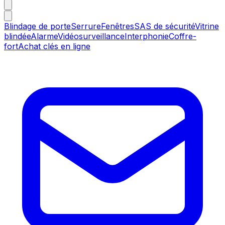
Blindage de porte
Serrure
Fenêtres
SAS de sécurité
Vitrine
blindée
Alarme
Vidéosurveillance
Interphonie
Coffre-
fort
Achat clés en ligne