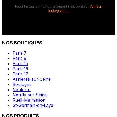
Feed Instagram temporairement indisponible.
Voir sur
Instagram →
NOS BOUTIQUES
Paris 7
Paris 9
Paris 15
Paris 16
Paris 17
Asnieres-sur-Seine
Boulogne
Nanterre
Neuilly-sur-Seine
Rueil-Malmaison
St-Germain-en-Laye
NOS PRODUITS