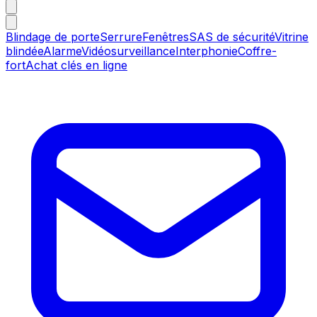
Blindage de porte
Serrure
Fenêtres
SAS de sécurité
Vitrine
blindée
Alarme
Vidéosurveillance
Interphonie
Coffre-
fort
Achat clés en ligne