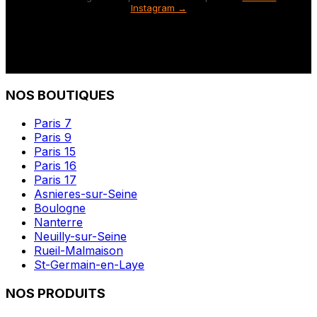
Instagram →
NOS BOUTIQUES
Paris 7
Paris 9
Paris 15
Paris 16
Paris 17
Asnieres-sur-Seine
Boulogne
Nanterre
Neuilly-sur-Seine
Rueil-Malmaison
St-Germain-en-Laye
NOS PRODUITS