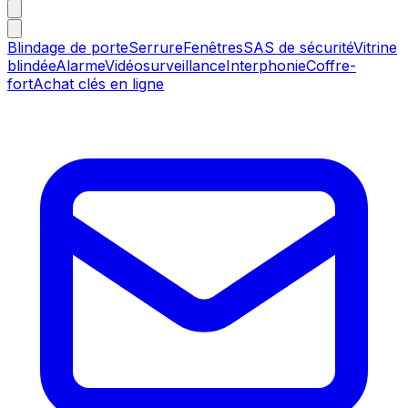
Blindage de porte
Serrure
Fenêtres
SAS de sécurité
Vitrine
blindée
Alarme
Vidéosurveillance
Interphonie
Coffre-
fort
Achat clés en ligne