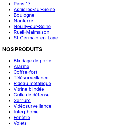
Paris 17
Asnieres-sur-Seine
Boulogne
Nanterre
Neuilly-sur-Seine
Rueil-Malmaison
St-Germain-en-Laye
NOS PRODUITS
Blindage de porte
Alarme
Coffre-fort
Télésurveillance
Rideau métallique
Vitrine blindée
Grille de défense
Serrure
Vidéosurveillance
Interphonie
Fenêtre
Volets