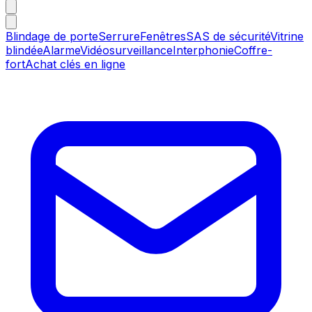
Blindage de porte
Serrure
Fenêtres
SAS de sécurité
Vitrine
blindée
Alarme
Vidéosurveillance
Interphonie
Coffre-
fort
Achat clés en ligne