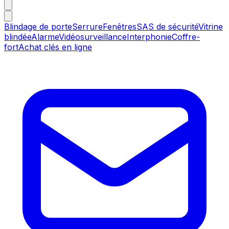
Blindage de porte
Serrure
Fenêtres
SAS de sécurité
Vitrine
blindée
Alarme
Vidéosurveillance
Interphonie
Coffre-
fort
Achat clés en ligne