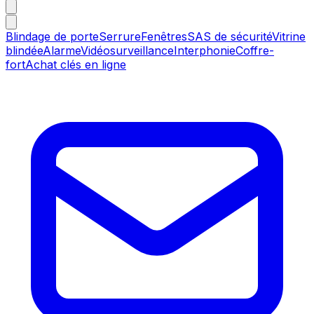
Blindage de porte
Serrure
Fenêtres
SAS de sécurité
Vitrine
blindée
Alarme
Vidéosurveillance
Interphonie
Coffre-
fort
Achat clés en ligne