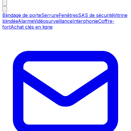
Blindage de porte
Serrure
Fenêtres
SAS de sécurité
Vitrine
blindée
Alarme
Vidéosurveillance
Interphonie
Coffre-
fort
Achat clés en ligne