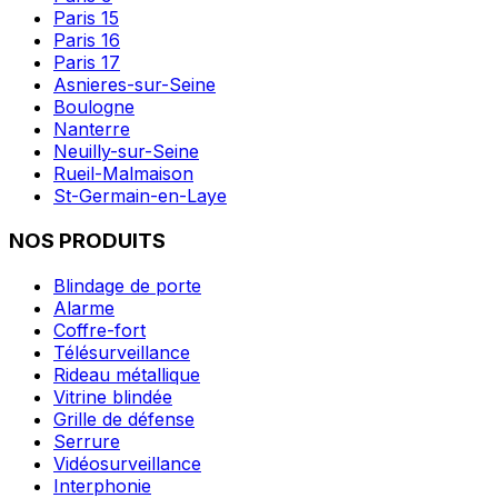
Paris 15
Paris 16
Paris 17
Asnieres-sur-Seine
Boulogne
Nanterre
Neuilly-sur-Seine
Rueil-Malmaison
St-Germain-en-Laye
NOS PRODUITS
Blindage de porte
Alarme
Coffre-fort
Télésurveillance
Rideau métallique
Vitrine blindée
Grille de défense
Serrure
Vidéosurveillance
Interphonie