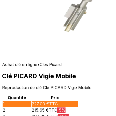
Achat clé en ligne
•
Cles Picard
Clé PICARD Vigie Mobile
Reproduction de clé Clé PICARD Vigie Mobile
Quantité
Prix
1
227,00
€TTC
2
215,65
€TTC
-
5
%