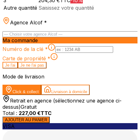
3
204,30
€TTC
-
10
%
Autre quantité
Saisissez votre quantité
Agence Alcof
*
Ma commande
Numéro de la clé
*
Carte de propriété
*
Je l'ai
Je ne l'ai pas
Mode de livraison
Click & collect
Livraison à domicile
Retrait en agence (sélectionnez une agence ci-
dessus)
Gratuit
Total :
227,00
€TTC
AJOUTER AU PANIER
VISA