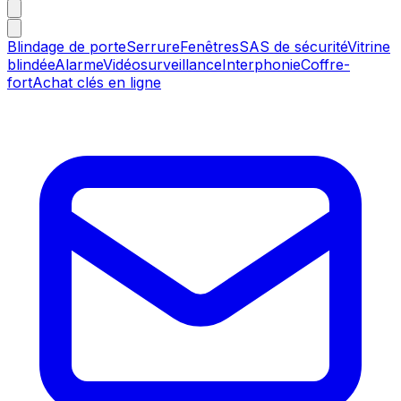
Blindage de porte
Serrure
Fenêtres
SAS de sécurité
Vitrine
blindée
Alarme
Vidéosurveillance
Interphonie
Coffre-
fort
Achat clés en ligne