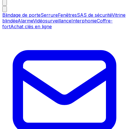
Blindage de porte
Serrure
Fenêtres
SAS de sécurité
Vitrine
blindée
Alarme
Vidéosurveillance
Interphonie
Coffre-
fort
Achat clés en ligne