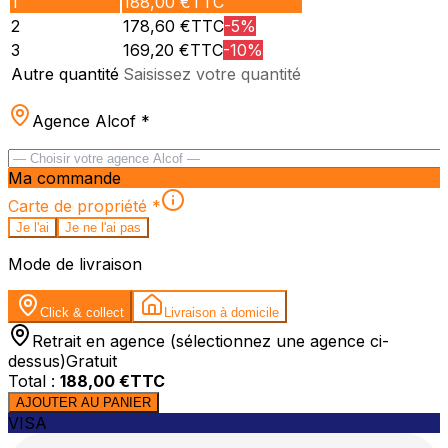
1
188,00
€TTC
2
178,60
€TTC
-
5
%
3
169,20
€TTC
-
10
%
Autre quantité
Saisissez votre quantité
Agence Alcof
*
Ma commande
Carte de propriété
*
Je l'ai
Je ne l'ai pas
Mode de livraison
Click & collect
Livraison à domicile
Retrait en agence (sélectionnez une agence ci-
dessus)
Gratuit
Total :
188,00
€TTC
AJOUTER AU PANIER
VISA