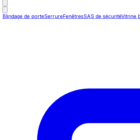
Blindage de porte
Serrure
Fenêtres
SAS de sécurité
Vitrine 