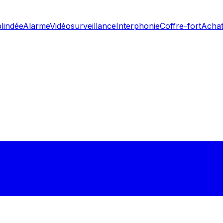
blindée
Alarme
Vidéosurveillance
Interphonie
Coffre-fort
Achat