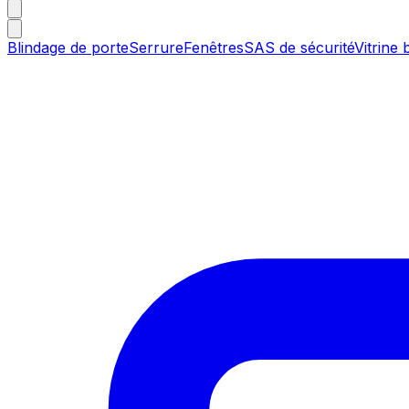
Blindage de porte
Serrure
Fenêtres
SAS de sécurité
Vitrine 