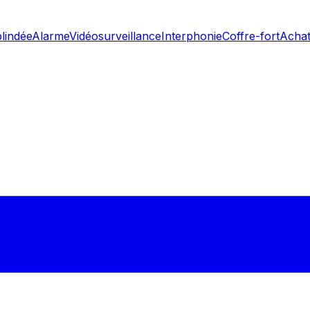
blindée
Alarme
Vidéosurveillance
Interphonie
Coffre-fort
Achat