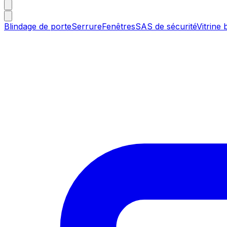
Blindage de porte
Serrure
Fenêtres
SAS de sécurité
Vitrine 