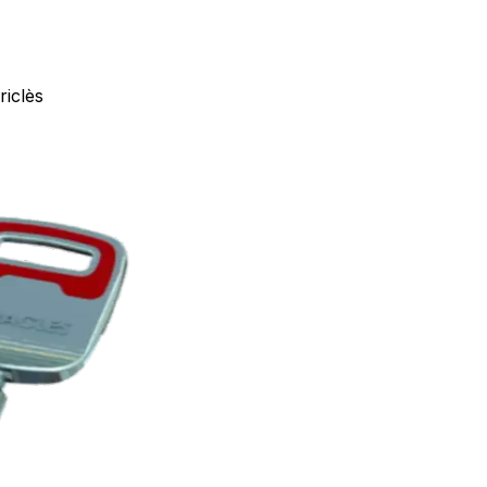
iclès