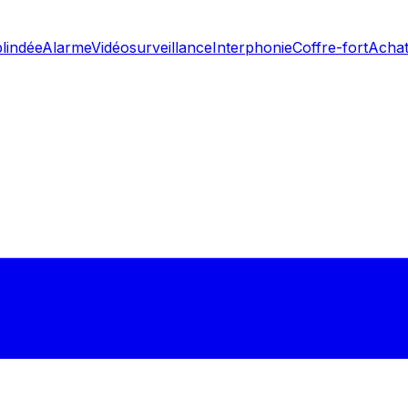
blindée
Alarme
Vidéosurveillance
Interphonie
Coffre-fort
Achat