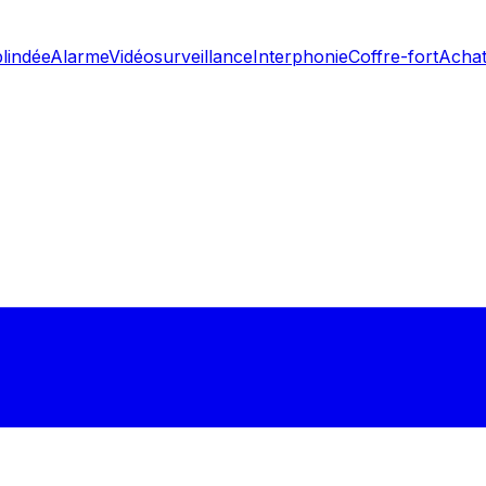
blindée
Alarme
Vidéosurveillance
Interphonie
Coffre-fort
Achat