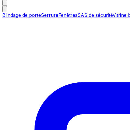
Blindage de porte
Serrure
Fenêtres
SAS de sécurité
Vitrine 