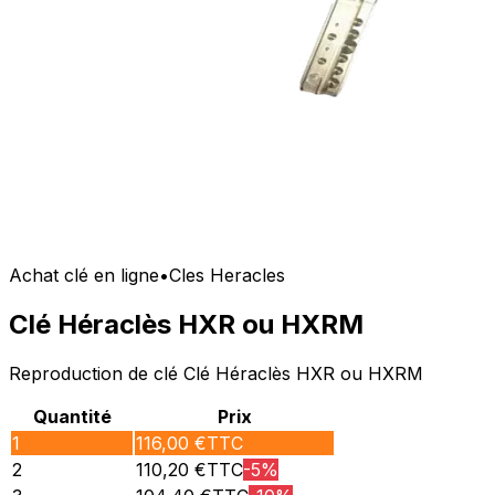
Achat clé en ligne
•
Cles Heracles
Clé Héraclès HXR ou HXRM
Reproduction de clé Clé Héraclès HXR ou HXRM
Quantité
Prix
1
116,00
€TTC
2
110,20
€TTC
-
5
%