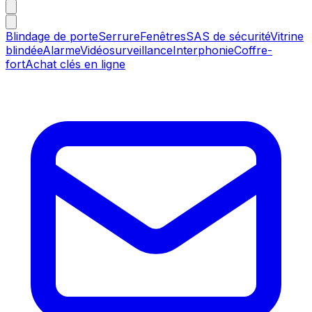
Blindage de porte
Serrure
Fenêtres
SAS de sécurité
Vitrine
blindée
Alarme
Vidéosurveillance
Interphonie
Coffre-
fort
Achat clés en ligne