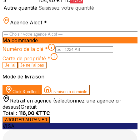
3
104,40
€TTC
-
10
%
Autre quantité
Saisissez votre quantité
Agence Alcof
*
Ma commande
Numéro de la clé
*
Carte de propriété
*
Je l'ai
Je ne l'ai pas
Mode de livraison
Click & collect
Livraison à domicile
Retrait en agence (sélectionnez une agence ci-
dessus)
Gratuit
Total :
116,00
€TTC
AJOUTER AU PANIER
VISA