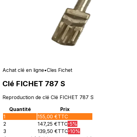
Achat clé en ligne
•
Cles Fichet
Clé FICHET 787 S
Reproduction de clé Clé FICHET 787 S
Quantité
Prix
1
155,00
€TTC
2
147,25
€TTC
-
5
%
3
139,50
€TTC
-
10
%