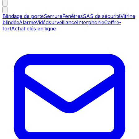
Blindage de porte
Serrure
Fenêtres
SAS de sécurité
Vitrine
blindée
Alarme
Vidéosurveillance
Interphonie
Coffre-
fort
Achat clés en ligne