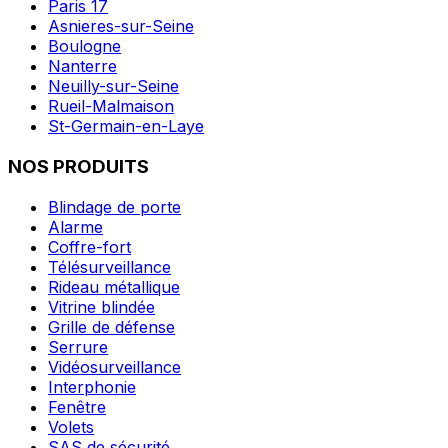
Paris 17
Asnieres-sur-Seine
Boulogne
Nanterre
Neuilly-sur-Seine
Rueil-Malmaison
St-Germain-en-Laye
NOS PRODUITS
Blindage de porte
Alarme
Coffre-fort
Télésurveillance
Rideau métallique
Vitrine blindée
Grille de défense
Serrure
Vidéosurveillance
Interphonie
Fenêtre
Volets
SAS de sécurité