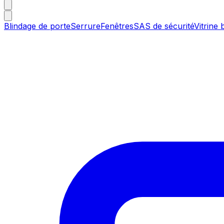
Blindage de porte
Serrure
Fenêtres
SAS de sécurité
Vitrine 