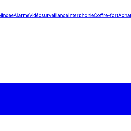
blindée
Alarme
Vidéosurveillance
Interphonie
Coffre-fort
Achat