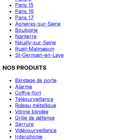
Paris 15
Paris 16
Paris 17
Asnieres-sur-Seine
Boulogne
Nanterre
Neuilly-sur-Seine
Rueil-Malmaison
St-Germain-en-Laye
NOS PRODUITS
Blindage de porte
Alarme
Coffre-fort
Télésurveillance
Rideau métallique
Vitrine blindée
Grille de défense
Serrure
Vidéosurveillance
Interphonie