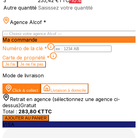
3
255,42
€TTC
-
10
%
Autre quantité
Saisissez votre quantité
Agence Alcof
*
Ma commande
Numéro de la clé
*
Carte de propriété
*
Je l'ai
Je ne l'ai pas
Mode de livraison
Click & collect
Livraison à domicile
Retrait en agence (sélectionnez une agence ci-
dessus)
Gratuit
Total :
283,80
€TTC
AJOUTER AU PANIER
VISA