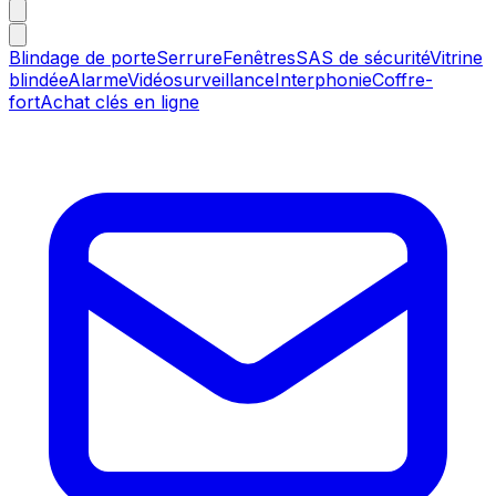
Blindage de porte
Serrure
Fenêtres
SAS de sécurité
Vitrine
blindée
Alarme
Vidéosurveillance
Interphonie
Coffre-
fort
Achat clés en ligne