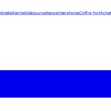
blindée
Alarme
Vidéosurveillance
Interphonie
Coffre-fort
Achat