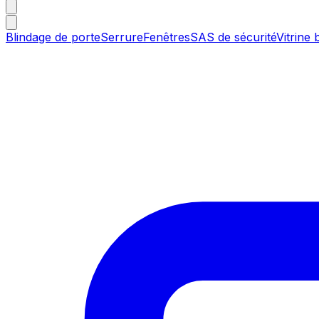
Blindage de porte
Serrure
Fenêtres
SAS de sécurité
Vitrine 