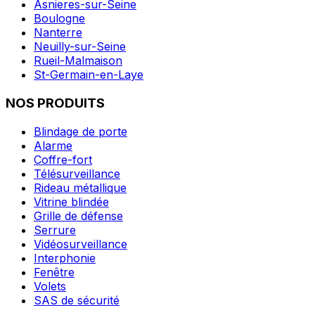
Asnieres-sur-Seine
Boulogne
Nanterre
Neuilly-sur-Seine
Rueil-Malmaison
St-Germain-en-Laye
NOS PRODUITS
Blindage de porte
Alarme
Coffre-fort
Télésurveillance
Rideau métallique
Vitrine blindée
Grille de défense
Serrure
Vidéosurveillance
Interphonie
Fenêtre
Volets
SAS de sécurité