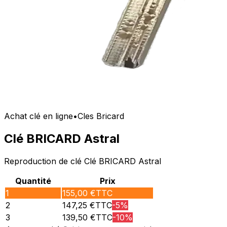
Achat clé en ligne
•
Cles Bricard
Clé BRICARD Astral
Reproduction de clé Clé BRICARD Astral
Quantité
Prix
1
155,00
€TTC
2
147,25
€TTC
-
5
%
3
139,50
€TTC
-
10
%