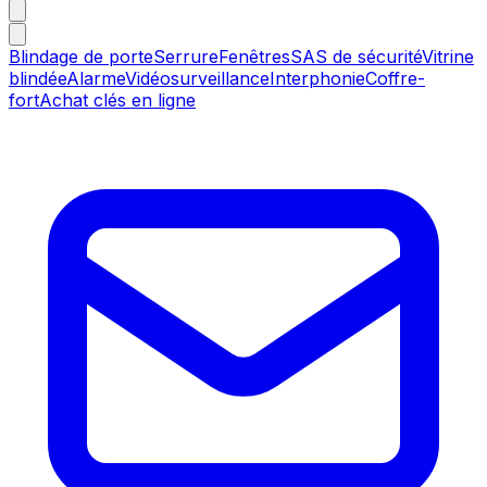
Blindage de porte
Serrure
Fenêtres
SAS de sécurité
Vitrine
blindée
Alarme
Vidéosurveillance
Interphonie
Coffre-
fort
Achat clés en ligne