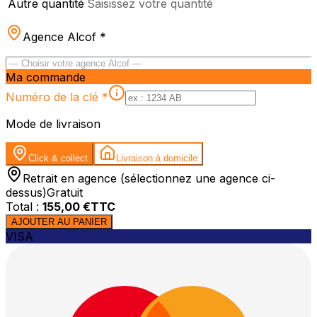
Autre quantité
Saisissez votre quantité
Agence Alcof
*
Ma commande
Numéro de la clé
*
Mode de livraison
Click & collect
Livraison à domicile
Retrait en agence (sélectionnez une agence ci-
dessus)
Gratuit
Total :
155,00
€TTC
AJOUTER AU PANIER
VISA