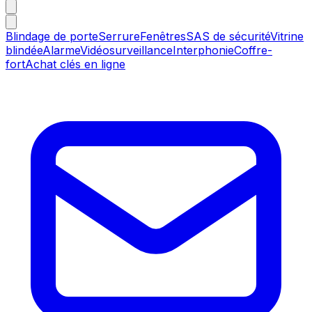
Blindage de porte
Serrure
Fenêtres
SAS de sécurité
Vitrine
blindée
Alarme
Vidéosurveillance
Interphonie
Coffre-
fort
Achat clés en ligne