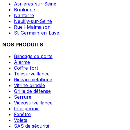
Asnieres-sur-Seine
Boulogne
Nanterre
Neuilly-sur-Seine
Rueil-Malmaison
St-Germain-en-Laye
NOS PRODUITS
Blindage de porte
Alarme
Coffre-fort
Télésurveillance
Rideau métallique
Vitrine blindée
Grille de défense
Serrure
Vidéosurveillance
Interphonie
Fenêtre
Volets
SAS de sécurité