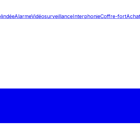
blindée
Alarme
Vidéosurveillance
Interphonie
Coffre-fort
Achat