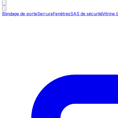
Blindage de porte
Serrure
Fenêtres
SAS de sécurité
Vitrine 