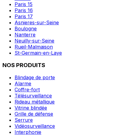
Paris 15
Paris 16
Paris 17
Asnieres-sur-Seine
Boulogne
Nanterre
Neuilly-sur-Seine
Rueil-Malmaison
St-Germain-en-Laye
NOS PRODUITS
Blindage de porte
Alarme
Coffre-fort
Télésurveillance
Rideau métallique
Vitrine blindée
Grille de défense
Serrure
Vidéosurveillance
Interphonie