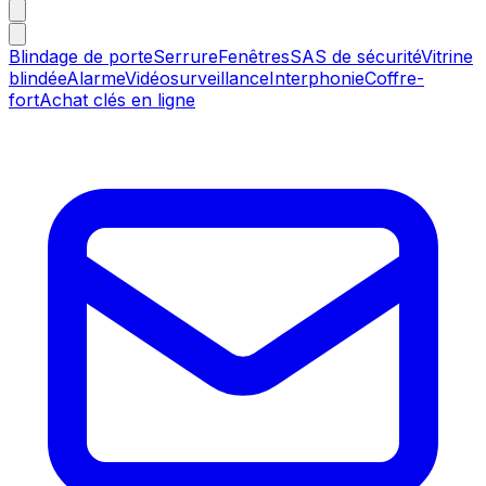
Blindage de porte
Serrure
Fenêtres
SAS de sécurité
Vitrine
blindée
Alarme
Vidéosurveillance
Interphonie
Coffre-
fort
Achat clés en ligne