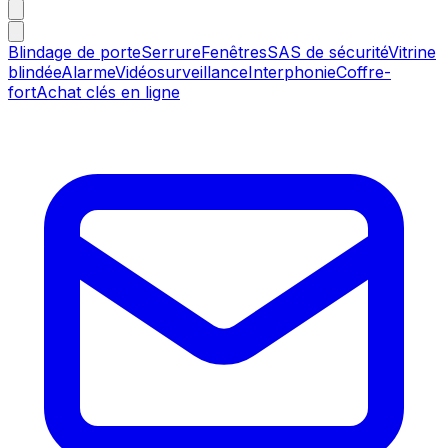
Blindage de porte
Serrure
Fenêtres
SAS de sécurité
Vitrine
blindée
Alarme
Vidéosurveillance
Interphonie
Coffre-
fort
Achat clés en ligne