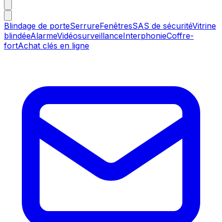
Blindage de porte
Serrure
Fenêtres
SAS de sécurité
Vitrine
blindée
Alarme
Vidéosurveillance
Interphonie
Coffre-
fort
Achat clés en ligne