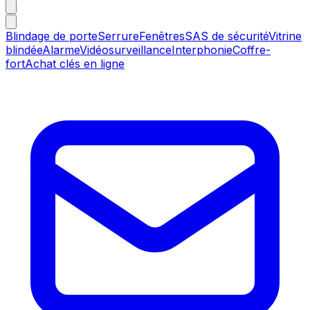
Blindage de porte
Serrure
Fenêtres
SAS de sécurité
Vitrine
blindée
Alarme
Vidéosurveillance
Interphonie
Coffre-
fort
Achat clés en ligne