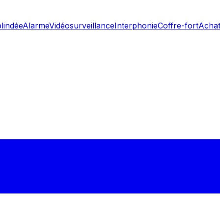
blindée
Alarme
Vidéosurveillance
Interphonie
Coffre-fort
Achat