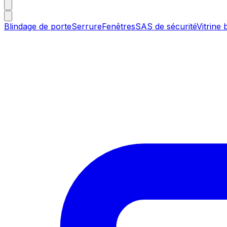
Blindage de porte
Serrure
Fenêtres
SAS de sécurité
Vitrine 