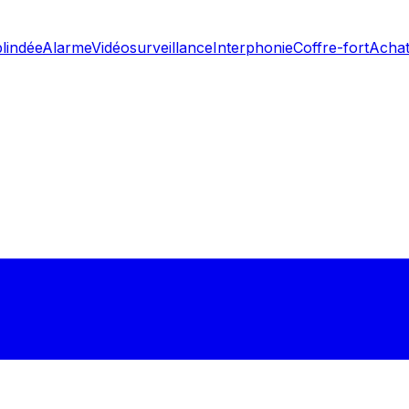
blindée
Alarme
Vidéosurveillance
Interphonie
Coffre-fort
Achat