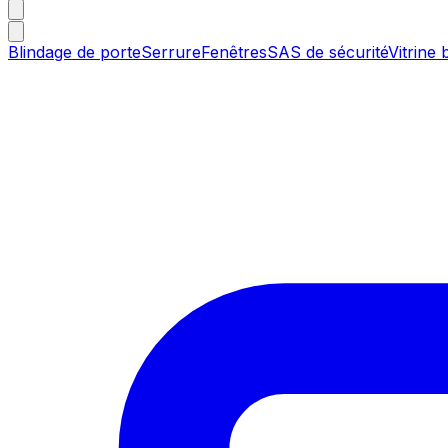
Blindage de porte
Serrure
Fenêtres
SAS de sécurité
Vitrine 